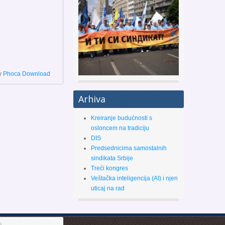
y
Phoca Download
Arhiva
Kreiranje budućnosti s
osloncem na tradiciju
DIS
Predsednicima samostalnih
sindikata Srbije
Treći kongres
Veštačka inteligencija (AI) i njen
uticaj na rad
a