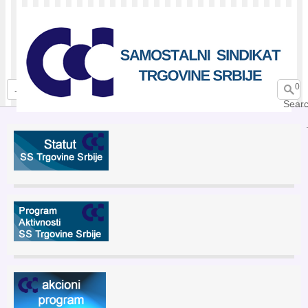
0
Sear