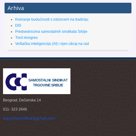
Arhiva
Kreiranje budućnosti s osloncem na tradiciju
DIS
Predsednicima samostalnih sindikata Srbije
Treći kongres
Veštačka inteligencija (AI) i njen uticaj na rad
Beograd, Dečanska 14
011- 323 2646
trgovinesindikat@
gmail.com