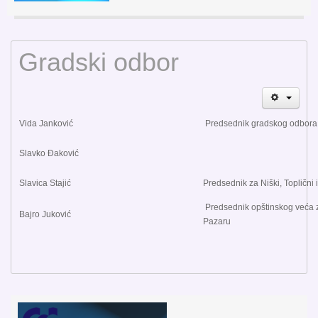
Gradski odbor
Vida Janković
Predsednik gradskog odbora
Slavko Đaković
Slavica Stajić
Predsednik za Niški, Toplični 
Predsednik opštinskog veća 
Bajro Juković
Pazaru