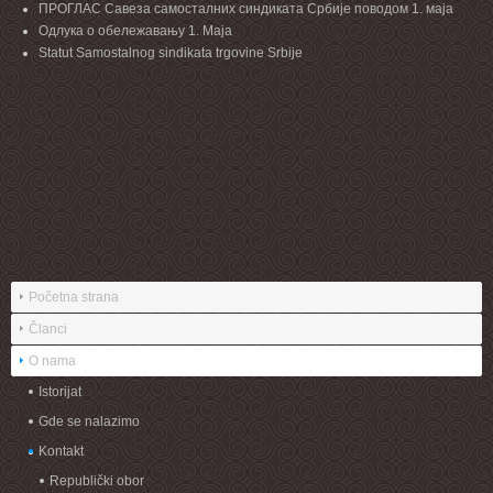
ПРОГЛАС Савеза самосталних синдиката Србије поводом 1. маја
Одлука о обележавању 1. Маја
Statut Samostalnog sindikata trgovine Srbije
Početna strana
Članci
O nama
Istorijat
Gde se nalazimo
Kontakt
Republički obor